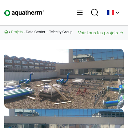
Accueil
›
Projets
›
Data Center – Telecity Group
Voir tous les projets